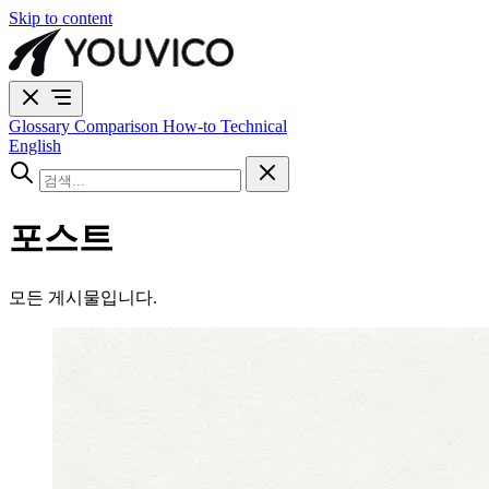
Skip to content
Glossary
Comparison
How-to
Technical
English
포스트
모든 게시물입니다.