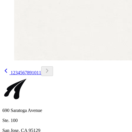
1
2
3
4
5
6
7
8
9
10
11
690 Saratoga Avenue
Ste. 100
San Jose, CA 95129