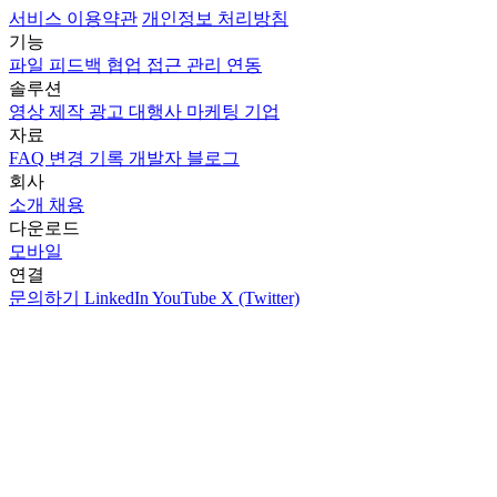
서비스 이용약관
개인정보 처리방침
기능
파일
피드백
협업
접근 관리
연동
솔루션
영상 제작
광고 대행사
마케팅
기업
자료
FAQ
변경 기록
개발자
블로그
회사
소개
채용
다운로드
모바일
연결
문의하기
LinkedIn
YouTube
X (Twitter)