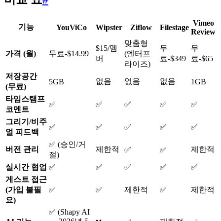
Vimeo
기능
YouViCo
Wipster
Ziflow
Filestage
Review
맞춤형
$15/멤
무
무
가격 (월)
무료-$14.99
(엔터프
버
료-$349
료-$65
라이즈)
저장공간
없음
없음
없음
5GB
1GB
(무료)
타임스탬프
✅
✅
✅
✅
✅
코멘트
그리기/비주
✅
✅
✅
✅
✅
얼 피드백
✅ (승인/거
버전 관리
제한적
제한적
✅
✅
절)
실시간 협업
✅
✅
✅
✅
✅
게스트 접근
(가입 불필
✅
✅
제한적
✅
제한적
요)
✅ (Shapy AI