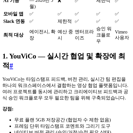
— 2026년 5
AI 기능
제한적
❌
✅
✅
월)
모바일 앱
✅
✅
✅
✅
✅
Slack 연동
✅
제한적
✅
✅
✅
승인 워
에이전시, 확
예산 중
엔터프라
Vimeo
최적 대상
크플로
사용자
장
시
이즈
우
1. YouViCo — 실시간 협업 및 확장에 최
적
#
YouViCo는 타임스탬프 피드백, 버전 관리, 실시간 팀 편집을
하나의 워크스페이스에서 결합하는 영상 협업 플랫폼입니다.
여러 프로젝트를 동시에 관리하고 크리에이티브 피드백과 공
식 승인 워크플로우 모두 필요한 팀을 위해 구축되었습니다.
강점:
무료 플랜 5GB 저장공간 (협업자 수 제한 없음)
프레임 단위 타임스탬프 코멘트와 그리기 도구
네이티브 버전 관리 (승인/거절/수정 필요 상태)