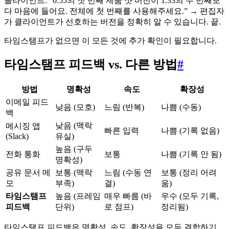
클라이언트: “0:55의 첫 번째 제품 샷 버전이 1:33의 두 번째보
다 마음에 들어요. 전체에 첫 번째를 사용해주세요.” → 편집자
가 클라이언트가 선호하는 버전을 정확히 알 수 있습니다. 끝.
타임스탬프가 없으면 이 모든 것에 추가 확인이 필요합니다.
타임스탬프 피드백 vs. 다른 방법
#
방법
명확성
속도
확장성
이메일 피드
낮음 (모호)
느림 (반복)
나쁨 (수동)
백
낮음 (맥락
메시징 앱
빠른 입력
나쁨 (기록 없음)
(Slack)
유실)
높음 (구두
전화 통화
보통
나쁨 (기록 안 됨)
명확성)
공유 문서 메
보통 (맥락
느림 (수동 연
보통 (정리 어려
모
부족)
결)
움)
타임스탬프
높음 (프레임
매우 빠름 (바
우수 (모두 기록,
피드백
단위)
로 점프)
정리됨)
타임스탬프 피드백은 명확성, 속도, 확장성을 모두 결합하기