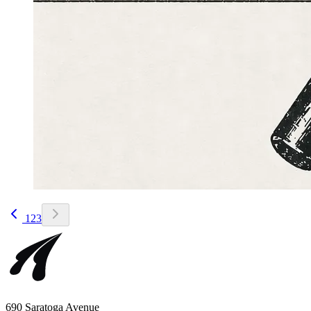
1
2
3
690 Saratoga Avenue