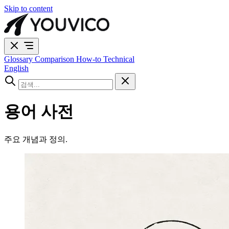
Skip to content
Glossary
Comparison
How-to
Technical
English
용어 사전
주요 개념과 정의.