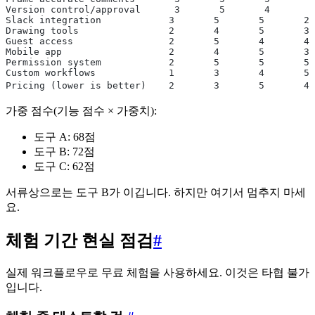
Version control/approval      3       5       4       5
Slack integration            3       5       5       2
Drawing tools                2       4       5       3
Guest access                 2       5       4       4
Mobile app                   2       4       5       3
Permission system            2       5       5       5
Custom workflows             1       3       4       5
Pricing (lower is better)    2       3       5       4
가중 점수(기능 점수 × 가중치):
도구 A: 68점
도구 B: 72점
도구 C: 62점
서류상으로는 도구 B가 이깁니다. 하지만 여기서 멈추지 마세
요.
체험 기간 현실 점검
#
실제 워크플로우로 무료 체험을 사용하세요. 이것은 타협 불가
입니다.