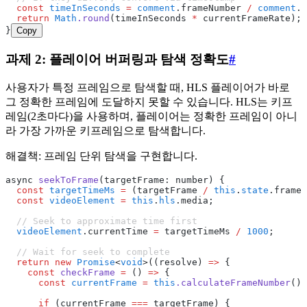
  const
 timeInSeconds
 =
 comment
.frameNumber 
/
 comment
.f
  return
 Math
.round
(timeInSeconds 
*
 currentFrameRate);
}
Copy
과제 2: 플레이어 버퍼링과 탐색 정확도
#
사용자가 특정 프레임으로 탐색할 때, HLS 플레이어가 바로
그 정확한 프레임에 도달하지 못할 수 있습니다. HLS는 키프
레임(2초마다)을 사용하며, 플레이어는 정확한 프레임이 아니
라 가장 가까운 키프레임으로 탐색합니다.
해결책: 프레임 단위 탐색을 구현합니다.
async 
seekToFrame
(targetFrame: number) {
  const
 targetTimeMs
 =
 (targetFrame 
/
 this
.
state
.frameR
  const
 videoElement
 =
 this
.
hls
.media;
  // Seek to approximate time first
  videoElement
.currentTime 
=
 targetTimeMs 
/
 1000
;
  // Wait for seek to complete
  return
 new
 Promise
<
void
>((resolve) 
=>
 {
    const
 checkFrame
 =
 () 
=>
 {
      const
 currentFrame
 =
 this
.calculateFrameNumber
();
      if
 (currentFrame 
===
 targetFrame) {