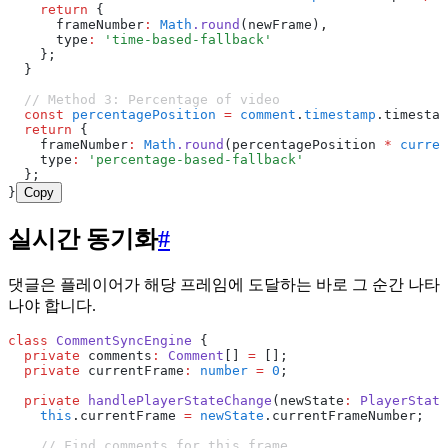
    return
 {
      frameNumber
:
 Math
.round
(newFrame)
,
      type
:
 'time-based-fallback'
    };
  }
  // Method 3: Percentage of video
  const
 percentagePosition
 =
 comment
.
timestamp
.timestam
  return
 {
    frameNumber
:
 Math
.round
(percentagePosition 
*
 curren
    type
:
 'percentage-based-fallback'
  };
}
Copy
실시간 동기화
#
댓글은 플레이어가 해당 프레임에 도달하는 바로 그 순간 나타
나야 합니다.
class
 CommentSyncEngine
 {
  private
 comments
:
 Comment
[] 
=
 [];
  private
 currentFrame
:
 number
 =
 0
;
  private
 handlePlayerStateChange
(newState
:
 PlayerState
    this
.currentFrame 
=
 newState
.currentFrameNumber;
    // Find comments for this frame