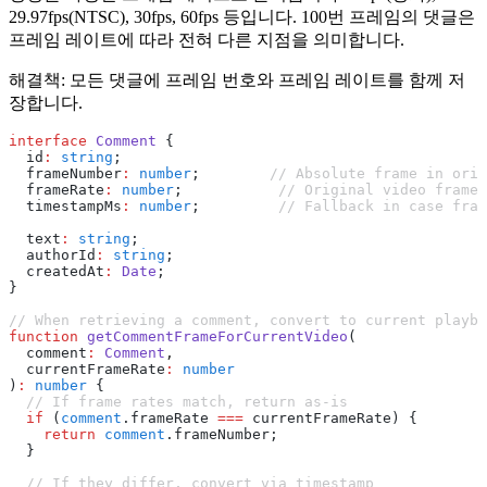
29.97fps(NTSC), 30fps, 60fps 등입니다. 100번 프레임의 댓글은
프레임 레이트에 따라 전혀 다른 지점을 의미합니다.
해결책: 모든 댓글에 프레임 번호와 프레임 레이트를 함께 저
장합니다.
interface
 Comment
 {
  id
:
 string
;
  frameNumber
:
 number
;        
// Absolute frame in orig
  frameRate
:
 number
;           
// Original video frame 
  timestampMs
:
 number
;         
// Fallback in case fram
  text
:
 string
;
  authorId
:
 string
;
  createdAt
:
 Date
;
}
// When retrieving a comment, convert to current playba
function
 getCommentFrameForCurrentVideo
(
  comment
:
 Comment
,
  currentFrameRate
:
 number
)
:
 number
 {
  // If frame rates match, return as-is
  if
 (
comment
.frameRate 
===
 currentFrameRate) {
    return
 comment
.frameNumber;
  }
  // If they differ, convert via timestamp