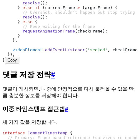
        resolve
();
      } 
else
 if
 (currentFrame 
>
 targetFrame) {
        // Overshot, shouldn't happen but stop trying
        resolve
();
      } 
else
 {
        // Keep waiting for the frame
        requestAnimationFrame
(checkFrame);
      }
    };
    videoElement
.addEventListener
(
'seeked'
,
 checkFrame
,
  });
}
Copy
댓글 저장 전략
#
댓글이 게시되면, 나중에 안정적으로 다시 불러올 수 있을 만
큼 충분한 정보를 저장해야 합니다.
이중 타임스탬프 접근법
#
세 가지 값을 저장합니다.
interface
 CommentTimestamp
 {
  // Primary: Frame-based reference (survives re-encodi