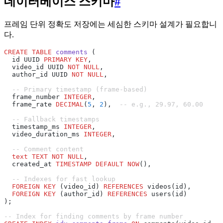
데이터베이스 스키마
#
프레임 단위 정확도 저장에는 세심한 스키마 설계가 필요합니
다.
CREATE
 TABLE
 comments
 (
  id UUID 
PRIMARY KEY
,
  video_id UUID 
NOT NULL
,
  author_id UUID 
NOT NULL
,
  -- Primary timestamp (frame-based)
  frame_number 
INTEGER
,
  frame_rate 
DECIMAL
(
5
, 
2
),  
-- e.g., 29.97, 60.00
  -- Fallback timestamps
  timestamp_ms 
INTEGER
,
  video_duration_ms 
INTEGER
,
  -- Comment content
  text
 TEXT
 NOT NULL
,
  created_at 
TIMESTAMP
 DEFAULT
 NOW
(),
  -- Indexes for fast lookup
  FOREIGN KEY
 (video_id) 
REFERENCES
 videos(id),
  FOREIGN KEY
 (author_id) 
REFERENCES
 users(id)
);
-- Index for finding comments by frame number