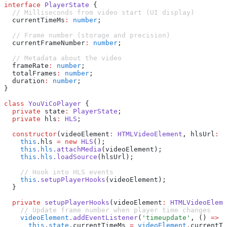
interface
 PlayerState
 {
  // Milliseconds from video start (UI display)
  currentTimeMs
:
 number
;
  // Frame number (storage and precision)
  currentFrameNumber
:
 number
;
  // Metadata about the video
  frameRate
:
 number
;
  totalFrames
:
 number
;
  duration
:
 number
;
}
class
 YouViCoPlayer
 {
  private
 state
:
 PlayerState
;
  private
 hls
:
 HLS
;
  constructor
(videoElement
:
 HTMLVideoElement
,
 hlsUrl
:
 s
    this
.hls 
=
 new
 HLS
();
    this
.
hls
.attachMedia
(videoElement);
    this
.
hls
.loadSource
(hlsUrl);
    // Hook into HLS events
    this
.setupPlayerHooks
(videoElement);
  }
  private
 setupPlayerHooks
(videoElement
:
 HTMLVideoEleme
    // Update frame number when player time changes
    videoElement
.addEventListener
(
'timeupdate'
,
 () 
=>
 {
      this
.
state
.currentTimeMs 
=
 videoElement
.currentTi