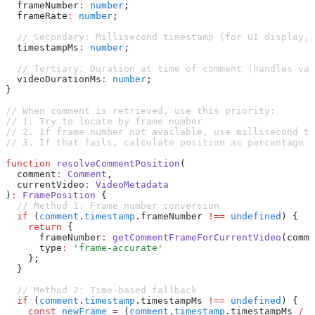
  frameNumber
:
 number
;
  frameRate
:
 number
;
  // Secondary: Millisecond timestamp (for UI display, 
  timestampMs
:
 number
;
  // Tertiary: Duration at time of comment (handles va
  videoDurationMs
:
 number
;
}
// When comment is retrieved, use this priority:
// 1. Try to locate by frame number
// 2. If frame number not available, use millisecond ti
// 3. If that fails, calculate position as percentage o
function
 resolveCommentPosition
(
  comment
:
 Comment
,
  currentVideo
:
 VideoMetadata
)
:
 FramePosition
 {
  // Method 1: Frame number conversion
  if
 (
comment
.
timestamp
.frameNumber 
!==
 undefined
) {
    return
 {
      frameNumber
:
 getCommentFrameForCurrentVideo
(comme
      type
:
 'frame-accurate'
    };
  }
  // Method 2: Time-based fallback
  if
 (
comment
.
timestamp
.timestampMs 
!==
 undefined
) {
    const
 newFrame
 =
 (
comment
.
timestamp
.timestampMs 
/
 1