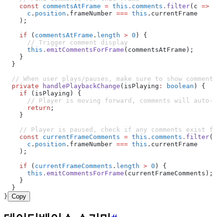
    const
 commentsAtFrame
 =
 this
.
comments
.filter
(c 
=>
      c
.
position
.frameNumber 
===
 this
.currentFrame
    );
    if
 (
commentsAtFrame
.
length
 >
 0
) {
      // Trigger comment display
      this
.emitCommentsForFrame
(commentsAtFrame);
    }
  }
  // When user plays/pauses, make sure to show comments
  private
 handlePlaybackChange
(isPlaying
:
 boolean
) {
    if
 (isPlaying) {
      // Player is moving forward, comments will auto-t
      return
;
    }
    // Player is paused, check if any comments exist fo
    const
 currentFrameComments
 =
 this
.
comments
.filter
(c
      c
.
position
.frameNumber 
===
 this
.currentFrame
    );
    if
 (
currentFrameComments
.
length
 >
 0
) {
      this
.emitCommentsForFrame
(currentFrameComments);
    }
  }
}
Copy