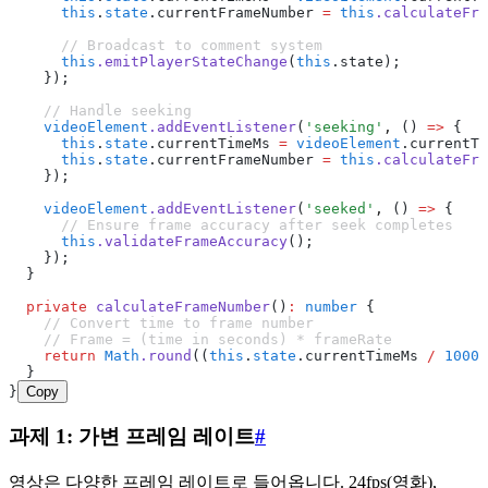
      this
.
state
.currentFrameNumber 
=
 this
.calculateFra
      // Broadcast to comment system
      this
.emitPlayerStateChange
(
this
.state);
    });
    // Handle seeking
    videoElement
.addEventListener
(
'seeking'
,
 () 
=>
 {
      this
.
state
.currentTimeMs 
=
 videoElement
.currentTi
      this
.
state
.currentFrameNumber 
=
 this
.calculateFra
    });
    videoElement
.addEventListener
(
'seeked'
,
 () 
=>
 {
      // Ensure frame accuracy after seek completes
      this
.validateFrameAccuracy
();
    });
  }
  private
 calculateFrameNumber
()
:
 number
 {
    // Convert time to frame number
    // Frame = (time in seconds) * frameRate
    return
 Math
.round
((
this
.
state
.currentTimeMs 
/
 1000
)
  }
}
Copy
과제 1: 가변 프레임 레이트
#
영상은 다양한 프레임 레이트로 들어옵니다. 24fps(영화),