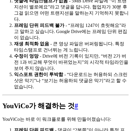
댓글에 타임스탬프가 없음
- 5MB Drive 파일에 “이 트랜
지션이 별로예요”라고 댓글을 답니다. 협업자가 30분 후
그걸 읽으면 어떤 트랜지션을 말하는지 기억하지 못합니
다.
프레임 단위 피드백 불가
- “프레임 1247이 흐릿해요”라
고 말하고 싶습니다. Google Drive에는 프레임 단위 편집
이 없습니다.
재생 최적화 없음
- 큰 영상 파일은 버퍼링됩니다. 특정
타임스탬프로 건너뛰는 게 느립니다.
수정이 엉망
- Drive에 버전 기록이 있지만, “버전 2가 버
전 1과 비교해 무엇이 바뀌었는지”의 시각적 타임라인을
보여 주지 않습니다.
익스포트 권한이 투박함
- “다운로드는 허용하되 스크린
샷은 막기”나 “보기는 허용하되 댓글은 막기”라고 할 수
없습니다.
YouViCo가 해결하는 것
#
YouViCo는 바로 이 워크플로를 위해 만들어졌습니다:
프레임 단위 피드백
- 댓글이 “2분쯤”이 아니라 특정 프