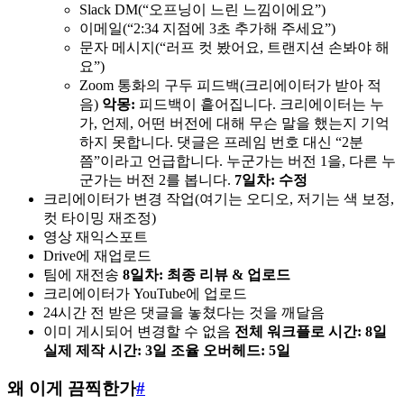
Slack DM(“오프닝이 느린 느낌이에요”)
이메일(“2:34 지점에 3초 추가해 주세요”)
문자 메시지(“러프 컷 봤어요, 트랜지션 손봐야 해
요”)
Zoom 통화의 구두 피드백(크리에이터가 받아 적
음)
악몽:
피드백이 흩어집니다. 크리에이터는 누
가, 언제, 어떤 버전에 대해 무슨 말을 했는지 기억
하지 못합니다. 댓글은 프레임 번호 대신 “2분
쯤”이라고 언급합니다. 누군가는 버전 1을, 다른 누
군가는 버전 2를 봅니다.
7일차: 수정
크리에이터가 변경 작업(여기는 오디오, 저기는 색 보정,
컷 타이밍 재조정)
영상 재익스포트
Drive에 재업로드
팀에 재전송
8일차: 최종 리뷰 & 업로드
크리에이터가 YouTube에 업로드
24시간 전 받은 댓글을 놓쳤다는 것을 깨달음
이미 게시되어 변경할 수 없음
전체 워크플로 시간: 8일
실제 제작 시간: 3일
조율 오버헤드: 5일
왜 이게 끔찍한가
#