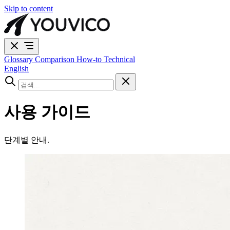
Skip to content
Glossary
Comparison
How-to
Technical
English
사용 가이드
단계별 안내.