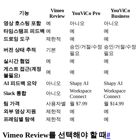
Vimeo
YouViCo
기능
YouViCo Pro
Review
Business
영상 호스팅 포함
예
아니오
아니오
타임스탬프 피드백
예
예
예
드로잉 도구
제한적
예
예
승인/거절/수정
승인/거절/수정
버전 상태 추적
기본
필요
필요
실시간 협업
예
예
예
게스트 접근(계정
예
예
예
불필요)
AI 피드백 요약
아니오
Shapy AI
Shapy AI
Workspace
Workspace
Slack 통합
아니오
Connect
Connect
팀 가격
사용자별
월 $7.99
월 $14.99
외부 영상 지원
제한적
예
예
프레임별 탐색
제한적
예
예
Vimeo Review를 선택해야 할 때
#