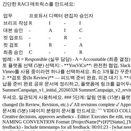
간단한 RACI 매트릭스를 만드세요:
업무
프로듀서
디렉터
편집자
승인자
브리프 작성
R
I
-
I
대본 승인
-
A
I
C
컷 업로드
-
-
R
-
컷 검토
I
R
-
A
최종 승인
C
-
-
R
범례: - R = Responsible (실무 담당) - A = Accountable (
토 플랫폼 선택 (5분) 선택지: - **YouViCo**: 완전한 협업, Slack
Vimeo를 사용 중이라면 하나를 선택하세요. 최소 3개월간 꾸준히 사용
2. **검토 중(In Review)** — 피드백 준비 완료, 의견 대기 3. **
납품 준비 완료 공유 문서에 정리하고, 플랫폼에 링크를 걸어두세요. ### 4단계
SummerCampaign_v1_initial_20260328 SummerCampaign_v2_re
두세요. 일관되게 사용하세요. ### 5단계: 알림 연동 (15분) 플랫폼을 Slack/이메일
changed (In Review, Revision, etc.) ✓ All revisions c
문서화 (5분) 1페이지 분량의 문서를 만드세요: ``` VIDEO COLLABORATION 
Creative decisions, approves aesthetics - Editor: Executes the ed
NAMING CONVENTION Format: [ProjectName]*v[#]*[Status]_[YY
feedback) - Include timestamps for all feedback: 00:01:23 - [what n