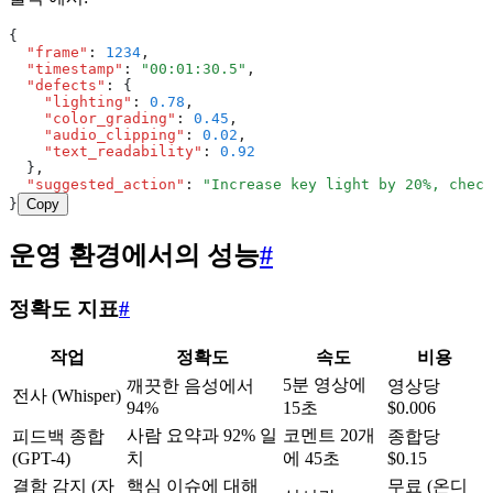
{
  "frame"
:
 1234
,
  "timestamp"
:
 "00:01:30.5"
,
  "defects"
:
 {
    "lighting"
:
 0.78
,
    "color_grading"
:
 0.45
,
    "audio_clipping"
:
 0.02
,
    "text_readability"
:
 0.92
  }
,
  "suggested_action"
:
 "Increase key light by 20%, check
}
Copy
운영 환경에서의 성능
#
정확도 지표
#
작업
정확도
속도
비용
5분 영상에
깨끗한 음성에서
영상당
전사 (Whisper)
94%
15초
$0.006
사람 요약과 92% 일
코멘트 20개
피드백 종합
종합당
(GPT-4)
치
에 45초
$0.15
결함 감지 (자
핵심 이슈에 대해
무료 (온디