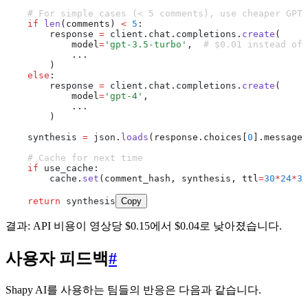
    # For simple cases (< 5 comments), use cheaper GPT-
    if
 len
(comments)
 <
 5
:
        response 
=
 client
.
chat
.
completions
.
create
(
            model
=
'gpt-3.5-turbo'
,  
# $0.01 instead of 
            ...
        )
    else
:
        response 
=
 client
.
chat
.
completions
.
create
(
            model
=
'gpt-4'
,
            ...
        )
    synthesis 
=
 json
.
loads
(response.choices[
0
].message.
    # Cache for next time
    if
 use_cache
:
        cache
.
set
(comment_hash, synthesis, ttl
=
30
*
24
*
36
    return
 synthesis
Copy
결과: API 비용이 영상당 $0.15에서 $0.04로 낮아졌습니다.
사용자 피드백
#
Shapy AI를 사용하는 팀들의 반응은 다음과 같습니다.