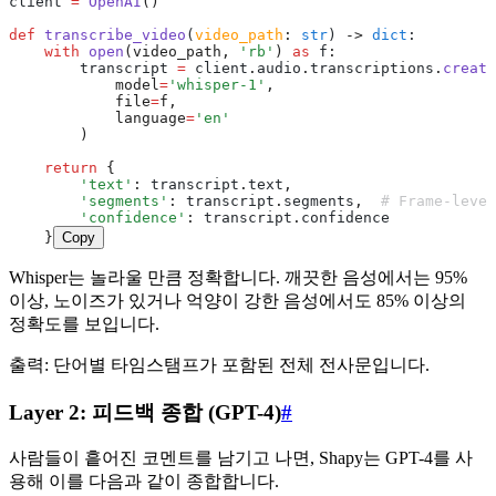
client 
=
 OpenAI
()
def
 transcribe_video
(
video_path
:
 str
) 
->
 dict
:
    with
 open
(video_path, 
'rb'
)
 as
 f
:
        transcript 
=
 client
.
audio
.
transcriptions
.
create
            model
=
'whisper-1'
,
            file
=
f,
            language
=
'en'
        )
    return
 {
        'text'
:
 transcript
.
text
,
        'segments'
:
 transcript
.
segments
,
  # Frame-leve
        'confidence'
:
 transcript
.
confidence
    }
Copy
Whisper는 놀라울 만큼 정확합니다. 깨끗한 음성에서는 95%
이상, 노이즈가 있거나 억양이 강한 음성에서도 85% 이상의
정확도를 보입니다.
출력: 단어별 타임스탬프가 포함된 전체 전사문입니다.
Layer 2: 피드백 종합 (GPT-4)
#
사람들이 흩어진 코멘트를 남기고 나면, Shapy는 GPT-4를 사
용해 이를 다음과 같이 종합합니다.