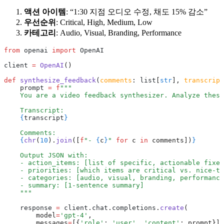
액션 아이템
: “1:30 지점 오디오 수정, 채도 15% 감소”
우선순위
: Critical, High, Medium, Low
카테고리
: Audio, Visual, Branding, Performance
from
 openai 
import
 OpenAI
client 
=
 OpenAI
()
def
 synthesize_feedback
(
comments
:
 list
[
str
],
 transcript
    prompt 
=
 f
"""
    You are a video feedback synthesizer. Analyze these
    Transcript:
    {
transcript
}
    Comments:
    {
chr
(
10
).
join
([
f
"- 
{
c
}
"
 for
 c 
in
 comments])
}
    Output JSON with:
    - action_items: [list of specific, actionable fixes
    - priorities: [which items are critical vs. nice-to
    - categories: [audio, visual, branding, performance
    - summary: [1-sentence summary]
    """
    response 
=
 client
.
chat
.
completions
.
create
(
        model
=
'gpt-4'
,
        messages
=
[{
'role'
: 
'user'
, 
'content'
: prompt}],