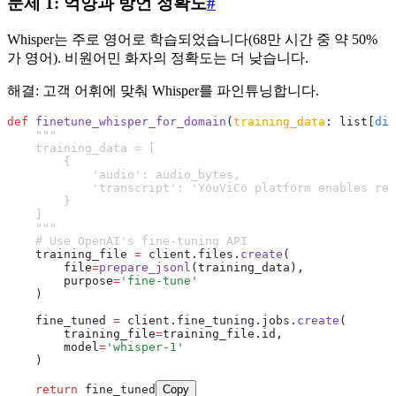
문제 1: 억양과 방언 정확도
#
Whisper는 주로 영어로 학습되었습니다(68만 시간 중 약 50%
가 영어). 비원어민 화자의 정확도는 더 낮습니다.
해결: 고객 어휘에 맞춰 Whisper를 파인튜닝합니다.
def
 finetune_whisper_for_domain
(
training_data
:
 list
[
dic
    """
    training_data = [
        {
            'audio': audio_bytes,
            'transcript': 'YouViCo platform enables rea
        }
    ]
    """
    # Use OpenAI's fine-tuning API
    training_file 
=
 client
.
files
.
create
(
        file
=
prepare_jsonl
(training_data),
        purpose
=
'fine-tune'
    )
    fine_tuned 
=
 client
.
fine_tuning
.
jobs
.
create
(
        training_file
=
training_file.id,
        model
=
'whisper-1'
    )
    return
 fine_tuned
Copy