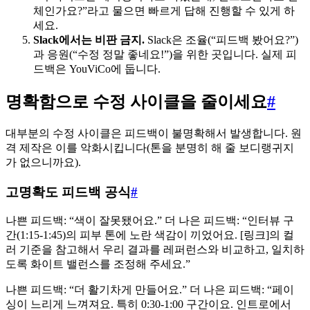
체인가요?”라고 물으면 빠르게 답해 진행할 수 있게 하
세요.
Slack에서는 비판 금지.
Slack은 조율(“피드백 봤어요?”)
과 응원(“수정 정말 좋네요!”)을 위한 곳입니다. 실제 피
드백은 YouViCo에 둡니다.
명확함으로 수정 사이클을 줄이세요
#
대부분의 수정 사이클은 피드백이 불명확해서 발생합니다. 원
격 제작은 이를 악화시킵니다(톤을 분명히 해 줄 보디랭귀지
가 없으니까요).
고명확도 피드백 공식
#
나쁜 피드백: “색이 잘못됐어요.” 더 나은 피드백: “인터뷰 구
간(1:15-1:45)의 피부 톤에 노란 색감이 끼었어요. [링크]의 컬
러 기준을 참고해서 우리 결과를 레퍼런스와 비교하고, 일치하
도록 화이트 밸런스를 조정해 주세요.”
나쁜 피드백: “더 활기차게 만들어요.” 더 나은 피드백: “페이
싱이 느리게 느껴져요. 특히 0:30-1:00 구간이요. 인트로에서