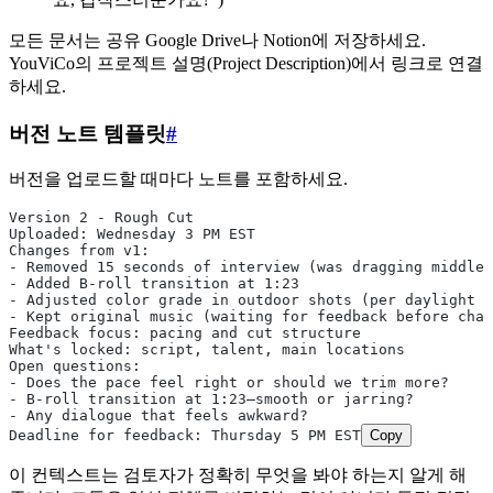
모든 문서는 공유 Google Drive나 Notion에 저장하세요.
YouViCo의 프로젝트 설명(Project Description)에서 링크로 연결
하세요.
버전 노트 템플릿
#
버전을 업로드할 때마다 노트를 포함하세요.
Version 2 - Rough Cut
Uploaded: Wednesday 3 PM EST
Changes from v1:
- Removed 15 seconds of interview (was dragging middle 
- Added B-roll transition at 1:23
- Adjusted color grade in outdoor shots (per daylight c
- Kept original music (waiting for feedback before chan
Feedback focus: pacing and cut structure
What's locked: script, talent, main locations
Open questions:
- Does the pace feel right or should we trim more?
- B-roll transition at 1:23—smooth or jarring?
- Any dialogue that feels awkward?
Deadline for feedback: Thursday 5 PM EST
Copy
이 컨텍스트는 검토자가 정확히 무엇을 봐야 하는지 알게 해