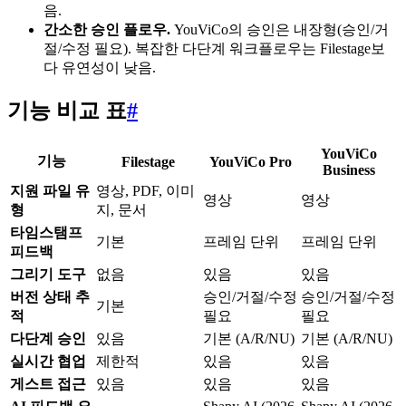
음.
간소한 승인 플로우.
YouViCo의 승인은 내장형(승인/거
절/수정 필요). 복잡한 다단계 워크플로우는 Filestage보
다 유연성이 낮음.
기능 비교 표
#
YouViCo
기능
Filestage
YouViCo Pro
Business
지원 파일 유
영상, PDF, 이미
영상
영상
형
지, 문서
타임스탬프
기본
프레임 단위
프레임 단위
피드백
그리기 도구
없음
있음
있음
버전 상태 추
승인/거절/수정
승인/거절/수정
기본
적
필요
필요
다단계 승인
있음
기본 (A/R/NU)
기본 (A/R/NU)
실시간 협업
제한적
있음
있음
게스트 접근
있음
있음
있음