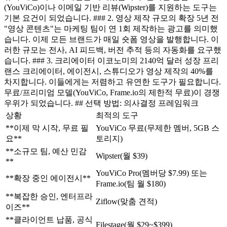
(YouViCo)이나 이메일 기반 리뷰(Wipster)를 지원하는 도구는
기본 요건이 되었습니다. ### 2. 영상 제작 규모의 확장 5년 전
"영상 콘텐츠"는 마케팅 팀이 연 1회 제작하는 광고를 의미했
습니다. 이제 모든 브랜드가 매일 숏폼 영상을 발행합니다. 이
러한 규모는 전사, AI 피드백, 버전 추적 등의 자동화를 요구했
습니다. ### 3. 크리에이터 이코노미의 2140억 달러 성장 프리
랜스 크리에이터, 에이전시, 스튜디오가 영상 제작의 40%를
차지합니다. 이들에게는 저렴하고 유연한 도구가 필요합니다.
무료/프리미엄 모델(YouViCo, Frame.io의 제한적 무료)이 경쟁
우위가 되었습니다. ## 선택 방법: 의사결정 프레임워크
상황
최적의 도구
**이제 막 시작, 무료 필
YouViCo 무료(무제한 멤버, 5GB 스
요**
토리지)
**소규모 팀, 예산 민감
Wipster(월 $39)
**
YouViCo Pro(멤버당 $7.99) 또는
**확장 중인 에이전시**
Frame.io(팀 월 $180)
**복잡한 승인, 엔터프라
Ziflow(맞춤 견적)
이즈**
**클라이언트 납품, 공식
Filestage(월 $29~$399)