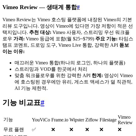
Vimeo Review — 생태계 통합
#
Vimeo Review는 Vimeo 호스팅 플랫폼에 내장된 Vimeo의 기본
리뷰 도구입니다. 영상이 Vimeo에 있다면 가장 저항이 적은 선
택지입니다.
추천 대상:
Vimeo 사용자, 스트리밍 우선 워크플
로우
가격:
Vimeo 등급에 포함(월 $25~$799)
주요 기능:
타임스
탬프 코멘트, 드로잉 도구, Vimeo Live 통합, 강력한 API
돋보
이는 이유:
매끄러운 Vimeo 통합(하나의 로그인, 하나의 플랫폼)
스트리밍과 VOD를 한곳에서 처리
맞춤 워크플로우를 위한 강력한 API
한계:
영상이 Vimeo
에 호스팅된 경우에만 유리, 게스트 액세스가 덜 직관적,
AI 기능 제한적.
기능 비교표
#
Vimeo
기능
YouViCo
Frame.io
Wipster
Ziflow
Filestage
Review
무료 플랜
✅
❌
❌
❌
❌
❌