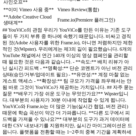
사인오프**
**이미 Vimeo 사용 중**
Vimeo Review(통합)
**Adobe Creative Cloud
Frame.io(Premiere 플러그인)
생태계**
## YouViCo의 관점 우리가 YouViCo를 만든 이유는 기존 도구
들이 두 가지 부류 중 하나에 속했기 때문입니다. 비싸고 경직
된 것(Adobe 사용자를 위한 Frame.io), 아니면 저렴하지만 제한
적인 것(Wipster). 우리에게는 제3의 길이 필요했습니다. 6개의
YouTube 채널에서 연간 140개 이상의 영상 캠페인을 관리할
때 필요한 것은 다음과 같습니다. - **속도:** 배치 리뷰가 아
닌 실시간 피드백 - **명확성:** 단순 코멘트가 아닌 버전 관리
상태(승인/거부/업데이트 필요) - **유연성:** 계정 마찰 없는
게스트 액세스 - **확장성:** 팀 규모가 가격을 좌우해서는 안
됨 바로 그것이 YouViCo가 제공하는 가치입니다. ## 자주 묻는
질문 **배우기 가장 쉬운 도구는 무엇인가요?** Wipster입니
다. 대부분의 사용자가 30분 이내에 작업할 수 있게 됩니다.
YouViCo와 Frame.io는 더 많은 기능(실시간 협업, 버전 관리)
때문에 학습 곡선이 약간 더 가파릅니다. **다른 도구에서 피
드백을 가져올 수 있나요?** 대부분의 도구가 과거 데이터에
대한 CSV 내보내기를 지원하지만, 실시간 마이그레이션은 드
뭅니다. 플랫폼을 전환할 때는 1~2주의 중복 기간을 계획하세