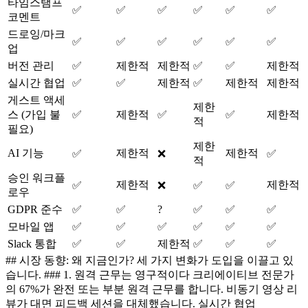
타임스탬프
✅
✅
✅
✅
✅
✅
코멘트
드로잉/마크
✅
✅
✅
✅
✅
✅
업
버전 관리
✅
제한적
제한적
✅
✅
제한적
실시간 협업
✅
✅
제한적
✅
제한적
제한적
게스트 액세
제한
스 (가입 불
✅
제한적
✅
✅
제한적
적
필요)
제한
AI 기능
제한적
제한적
✅
❌
✅
적
승인 워크플
제한적
제한적
✅
❌
✅
✅
로우
GDPR 준수
✅
✅
?
✅
✅
✅
모바일 앱
✅
✅
✅
✅
✅
✅
Slack 통합
✅
✅
제한적
✅
✅
✅
## 시장 동향: 왜 지금인가? 세 가지 변화가 도입을 이끌고 있
습니다. ### 1. 원격 근무는 영구적이다 크리에이티브 전문가
의 67%가 완전 또는 부분 원격 근무를 합니다. 비동기 영상 리
뷰가 대면 피드백 세션을 대체했습니다. 실시간 협업