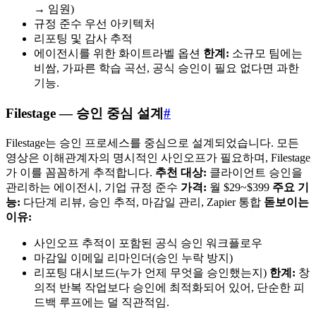
→ 임원)
규정 준수 우선 아키텍처
리포팅 및 감사 추적
에이전시를 위한 화이트라벨 옵션
한계:
소규모 팀에는
비쌈, 가파른 학습 곡선, 공식 승인이 필요 없다면 과한
기능.
Filestage — 승인 중심 설계
#
Filestage는 승인 프로세스를 중심으로 설계되었습니다. 모든
영상은 이해관계자의 명시적인 사인오프가 필요하며, Filestage
가 이를 꼼꼼하게 추적합니다.
추천 대상:
클라이언트 승인을
관리하는 에이전시, 기업 규정 준수
가격:
월 $29~$399
주요 기
능:
다단계 리뷰, 승인 추적, 마감일 관리, Zapier 통합
돋보이는
이유:
사인오프 추적이 포함된 공식 승인 워크플로우
마감일 이메일 리마인더(승인 누락 방지)
리포팅 대시보드(누가 언제 무엇을 승인했는지)
한계:
창
의적 반복 작업보다 승인에 최적화되어 있어, 단순한 피
드백 루프에는 덜 직관적임.