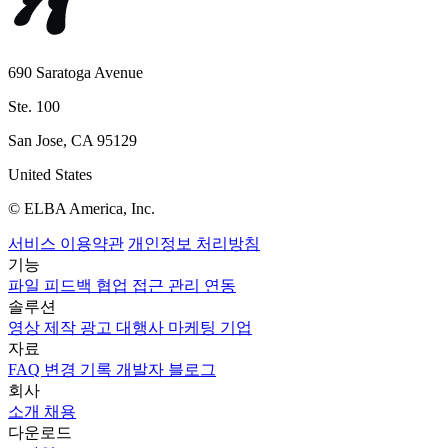
690 Saratoga Avenue
Ste. 100
San Jose, CA 95129
United States
© ELBA America, Inc.
서비스 이용약관
개인정보 처리방침
기능
파일
피드백
협업
접근 관리
연동
솔루션
영상 제작
광고 대행사
마케팅
기업
자료
FAQ
변경 기록
개발자
블로그
회사
소개
채용
다운로드