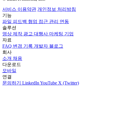
서비스 이용약관
개인정보 처리방침
기능
파일
피드백
협업
접근 관리
연동
솔루션
영상 제작
광고 대행사
마케팅
기업
자료
FAQ
변경 기록
개발자
블로그
회사
소개
채용
다운로드
모바일
연결
문의하기
LinkedIn
YouTube
X (Twitter)